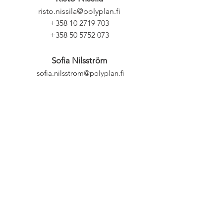
risto.nissila@polyplan.fi
+358 10 2719 703
+358 50 5752 073
Sofia Nilsström
sofia.nilsstrom@polyplan.fi
+358 10 2719 713
Erik Sjöblom
erik.sjoblom@polyplan.fi
+358 10 2719 714
+358 50 5627 903
Emmi Vähäsöyrinki
emmi.vahasoyrinki@polyplan.fi