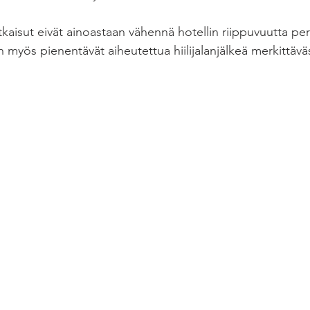
kaisut eivät ainoastaan vähennä hotellin riippuvuutta peri
n myös pienentävät aiheutettua hiilijalanjälkeä merkittäväs