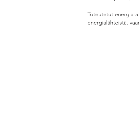
Toteutetut energiarat
energialähteistä, vaa