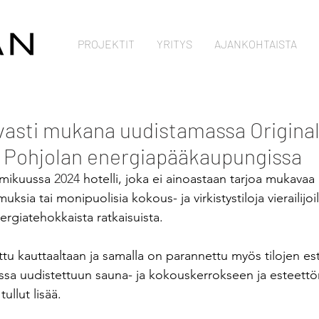
PROJEKTIT
YRITYS
AJANKOHTAISTA
vasti mukana uudistamassa Origina
a Pohjolan energiapääkaupungissa
lmikuussa
 2024 
hotelli, joka ei ainoastaan tarjoa mukavaa 
ksia tai monipuolisia kokous- ja virkistystiloja vierailijoil
rgiatehokkaista ratkaisuista. 
ttu kauttaaltaan ja samalla on parannettu myös tilojen es
ossa uudistettuun sauna- ja kokouskerrokseen ja esteettö
ullut lisää.