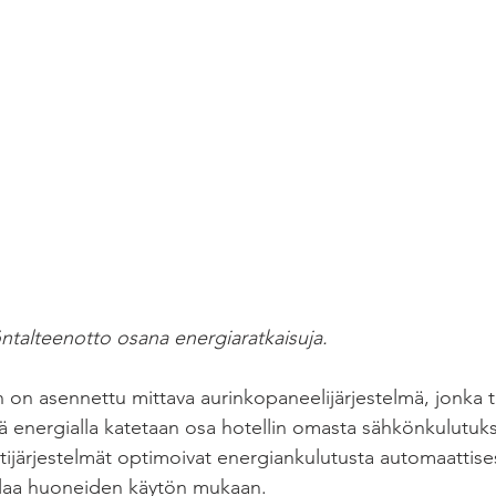
talteenotto osana energiaratkaisuja.
un on asennettu mittava aurinkopaneelijärjestelmä, jonka 
lä energialla katetaan osa hotellin omasta sähkönkulutuks
intijärjestelmät optimoivat energiankulutusta automaattise
tilaa huoneiden käytön mukaan. 