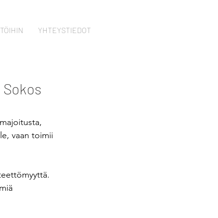
TÖIHIN
YHTEYSTIEDOT
l Sokos
majoitusta, 
le, vaan toimii 
teettömyyttä. 
miä 