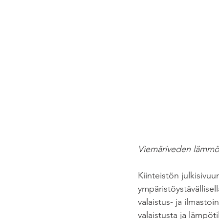
Viemäriveden lämmön
Kiinteistön julkisivu
ympäristöystävällisel
valaistus- ja ilmasto
valaistusta ja lämpö