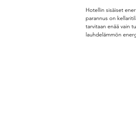
Hotellin sisäiset en
parannus on kellari
tarvitaan enää vain 
lauhdelämmön energi