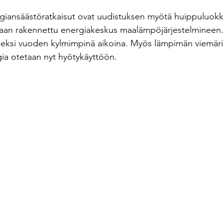
ergiansäästöratkaisut ovat uudistuksen myötä huippuluokk
tilaan rakennettu energiakeskus maalämpöjärjestelminee
tueksi vuoden kylmimpinä aikoina. Myös lämpimän viemäri
a otetaan nyt hyötykäyttöön.