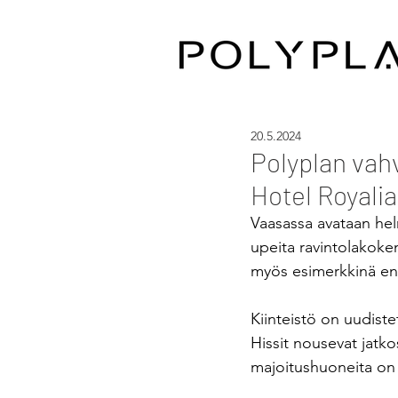
20.5.2024
Polyplan vah
Hotel Royali
Vaasassa avataan he
upeita ravintolakokemu
myös esimerkkinä ene
Kiinteistö on uudiste
Hissit nousevat jatk
majoitushuoneita on t